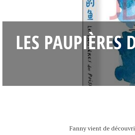
LES PAUPIÈRES 
Fanny vient de découvrir