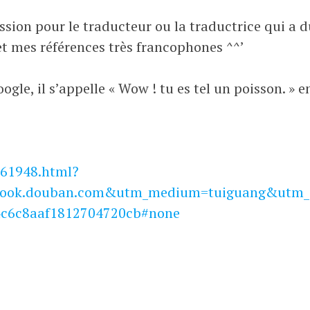
sion pour le traducteur ou la traductrice qui a d
t mes références très francophones ^^’
gle, il s’appelle « Wow ! tu es tel un poisson. » e
961948.html?
book.douban.com&utm_medium=tuiguang&utm_
c6c8aaf1812704720cb#none