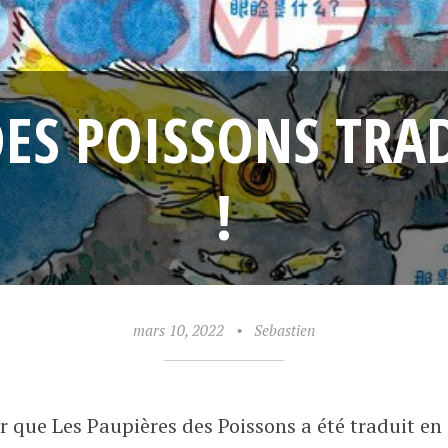
DES POISSONS TRA
!
mars 10, 2022
•
Sebastien
 que Les Paupières des Poissons a été traduit en c