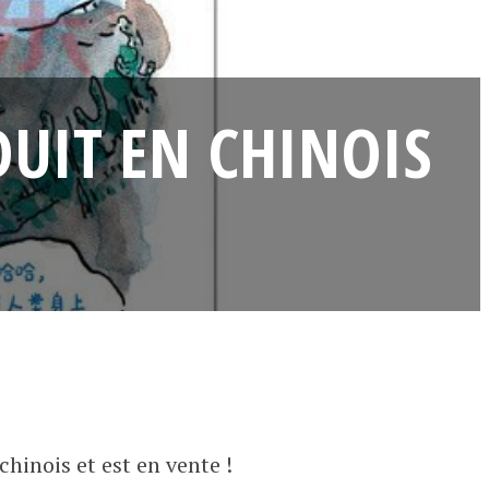
DUIT EN CHINOIS
hinois et est en vente !